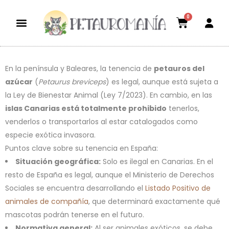
0
Dietas aptas
El mundo petauril
POLÍTICA DE ENVÍOS Y DEVOLUCIONES
En la península y Baleares, la tenencia de
petauros del
azúcar
(
Petaurus breviceps
) es legal, aunque está sujeta a
la Ley de Bienestar Animal (Ley 7/2023). En cambio, en las
islas Canarias está totalmente prohibido
tenerlos,
venderlos o transportarlos al estar catalogados como
especie exótica invasora.
Puntos clave sobre su tenencia en España:
Situación geográfica:
Solo es ilegal en Canarias. En el
resto de España es legal, aunque el Ministerio de Derechos
Sociales se encuentra desarrollando el
Listado Positivo de
animales de compañía
, que determinará exactamente qué
mascotas podrán tenerse en el futuro.
Normativa general:
Al ser animales exóticos, se debe