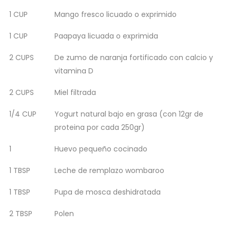
1 CUP
Mango fresco licuado o exprimido
1 CUP
Paapaya licuada o exprimida
2 CUPS
De zumo de naranja fortificado con calcio y
vitamina D
2 CUPS
Miel filtrada
1/4 CUP
Yogurt natural bajo en grasa (con 12gr de
proteina por cada 250gr)
1
Huevo pequeño cocinado
1 TBSP
Leche de remplazo wombaroo
1 TBSP
Pupa de mosca deshidratada
2 TBSP
Polen