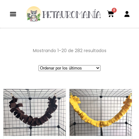
0
Dietas aptas
El mundo petauril
POLÍTICA DE ENVÍOS Y DEVOLUCIONES
Mostrando 1–20 de 282 resultados