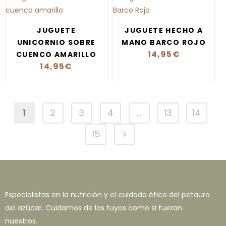
JUGUETE
JUGUETE HECHO A
UNICORNIO SOBRE
MANO BARCO ROJO
14,95
€
CUENCO AMARILLO
14,95
€
1
2
3
4
…
13
14
15
Especialistas en la nutrición y el cuidado ético del petauro
del azúcar. Cuidamos de los tuyos como si fueran
nuestros.