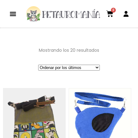
0
Dietas aptas
El mundo petauril
POLÍTICA DE ENVÍOS Y DEVOLUCIONES
Mostrando los 20 resultados