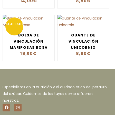
14,00
€
8,50
€
AGOTADO
BOLSA DE
GUANTE DE
VINCULACIÓN
VINCULACIÓN
MARIPOSAS ROSA
UNICORNIO
18,50
€
8,50
€
Especialistas en la nutrición y el cuidado ético del petauro
del azúcar. Cuidamos de los tuyos como si fueran
nuestros.