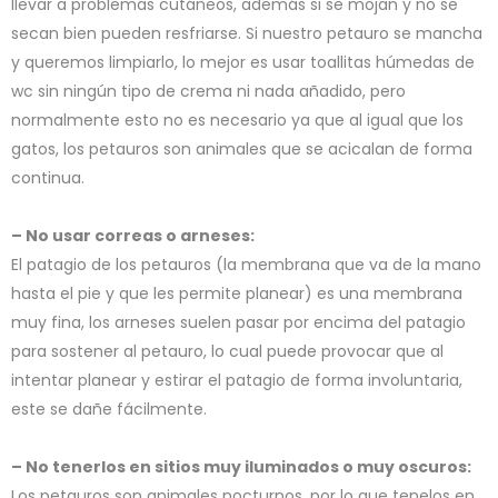
llevar a problemas cutáneos, además si se mojan y no se
secan bien pueden resfriarse. Si nuestro petauro se mancha
y queremos limpiarlo, lo mejor es usar toallitas húmedas de
wc sin ningún tipo de crema ni nada añadido, pero
normalmente esto no es necesario ya que al igual que los
gatos, los petauros son animales que se acicalan de forma
continua.
– No usar correas o arneses:
El patagio de los petauros (la membrana que va de la mano
hasta el pie y que les permite planear) es una membrana
muy fina, los arneses suelen pasar por encima del patagio
para sostener al petauro, lo cual puede provocar que al
intentar planear y estirar el patagio de forma involuntaria,
este se dañe fácilmente.
– No tenerlos en sitios muy iluminados o muy oscuros:
Los petauros son animales nocturnos, por lo que tenelos en