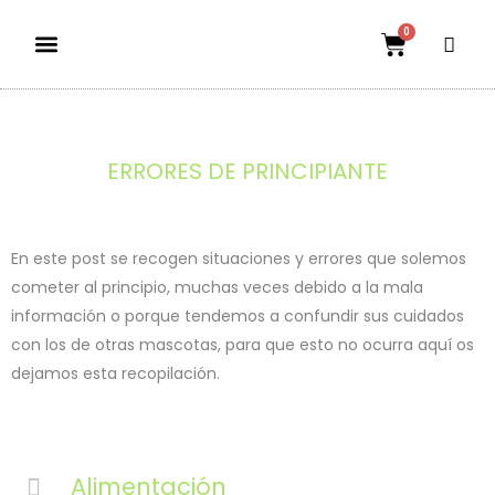
0
Dietas aptas
El mundo petauril
POLÍTICA DE ENVÍOS Y DEVOLUCIONES
ERRORES DE PRINCIPIANTE
En este post se recogen situaciones y errores que solemos
cometer al principio, muchas veces debido a la mala
información o porque tendemos a confundir sus cuidados
con los de otras mascotas, para que esto no ocurra aquí os
dejamos esta recopilación.
Alimentación