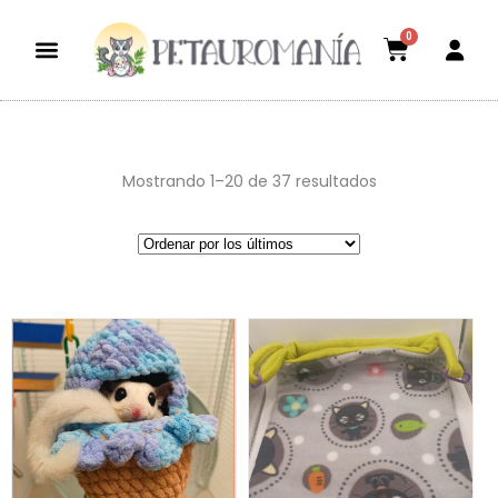
0
Dietas aptas
El mundo petauril
POLÍTICA DE ENVÍOS Y DEVOLUCIONES
Mostrando 1–20 de 37 resultados