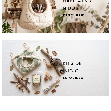
HÁBITATS Y
NIDOS
DESCUBRIR
KITS DE
INICIO
LO QUIERO