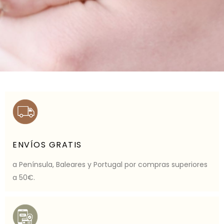
CUIDAMOS DE TU PETAURO
COMO SI FUERA NUESTRO
Alimentación especializada, juguetes seguros y
accesorios de primera calidad para la felicidad de tu
mascota exótica.
ENVÍOS GRATIS
VER PRODUCTOS
a Península, Baleares y Portugal por compras superiores
a 50€.