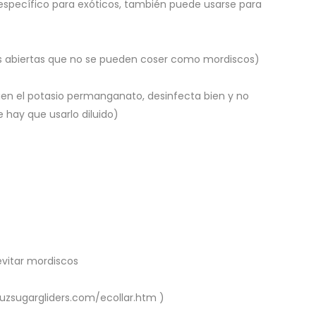
 específico para exóticos, también puede usarse para
as abiertas que no se pueden coser como mordiscos)
ien el potasio permanganato, desinfecta bien y no
 hay que usarlo diluido)
evitar mordiscos
suzsugargliders.com/ecollar.htm )