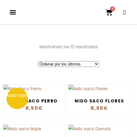
0
Dietas aptas
El mundo petauril
POLÍTICA DE ENVÍOS Y DEVOLUCIONES
Mostrando los 12 resultados
AGOTADO
NIDO SACO PERRO
NIDO SACO FLORES
8,50
€
8,50
€