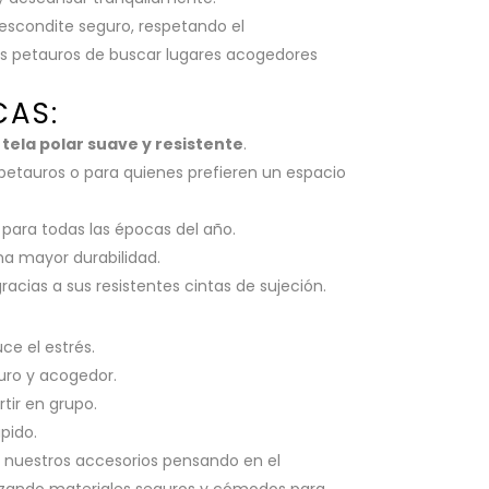
 escondite seguro, respetando el
s petauros de buscar lugares acogedores
CAS:
n
tela polar suave y resistente
.
s petauros o para quienes prefieren un espacio
e para todas las épocas del año.
na mayor durabilidad.
gracias a sus resistentes cintas de sujeción.
ce el estrés.
uro y acogedor.
tir en grupo.
pido.
nuestros accesorios pensando en el