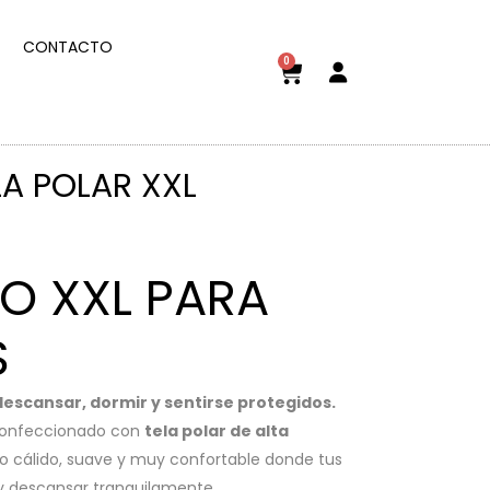
CONTACTO
0
A POLAR XXL
O XXL PARA
S
descansar, dormir y sentirse protegidos.
onfeccionado con
tela polar de alta
io cálido, suave y muy confortable donde tus
y descansar tranquilamente.