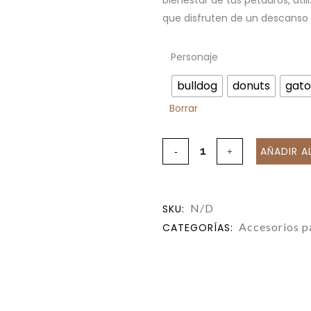
bienestar de tus petauros, ut
que disfruten de un descanso 
Personaje
bulldog
donuts
gato
Borrar
AÑADIR A
N/D
SKU:
Accesorios pa
CATEGORÍAS: