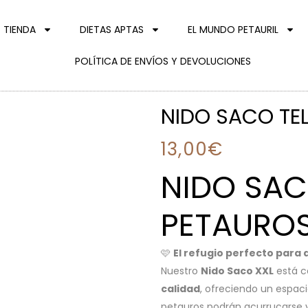
TIENDA
DIETAS APTAS
EL MUNDO PETAURIL
POLÍTICA DE ENVÍOS Y DEVOLUCIONES
NIDO SACO TEL
13,00
€
NIDO SAC
PETAURO
🩷
El refugio perfecto para 
Nuestro
Nido Saco XXL
está c
calidad
, ofreciendo un espac
petauros podrán acurrucarse 