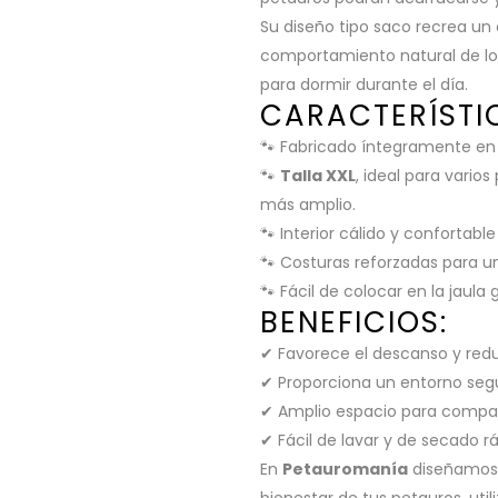
Su diseño tipo saco recrea un
comportamiento natural de lo
para dormir durante el día.
CARACTERÍSTI
🐾 Fabricado íntegramente e
🐾
Talla XXL
, ideal para vario
más amplio.
🐾 Interior cálido y confortabl
🐾 Costuras reforzadas para u
🐾 Fácil de colocar en la jaula 
BENEFICIOS:
✔ Favorece el descanso y redu
✔ Proporciona un entorno seg
✔ Amplio espacio para compar
✔ Fácil de lavar y de secado rá
En
Petauromanía
diseñamos 