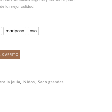
ilizando materiales seguros y cómodos para
de la mejor calidad.
mariposa
oso
L CARRITO
ra la jaula
Nidos
Saco grandes
,
,