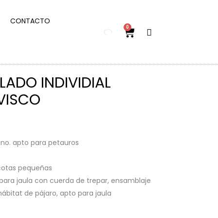
CONTACTO
0
ADO INDIVIDIAL
VISCO
ano. apto para petauros
cotas pequeñas
para jaula con cuerda de trepar, ensamblaje
hábitat de pájaro, apto para jaula