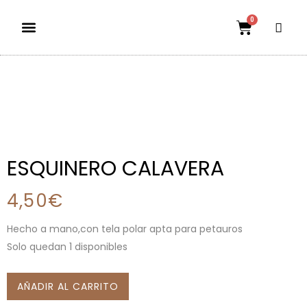
0
Dietas aptas
El mundo petauril
POLÍTICA DE ENVÍOS Y DEVOLUCIONES
ESQUINERO CALAVERA
4,50
€
Hecho a mano,con tela polar apta para petauros
Solo quedan 1 disponibles
AÑADIR AL CARRITO