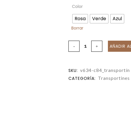
Color
Rosa
Verde
Azul
Borrar
AÑADIR A
v634-c84_transportín
SKU:
Transportines
CATEGORÍA: