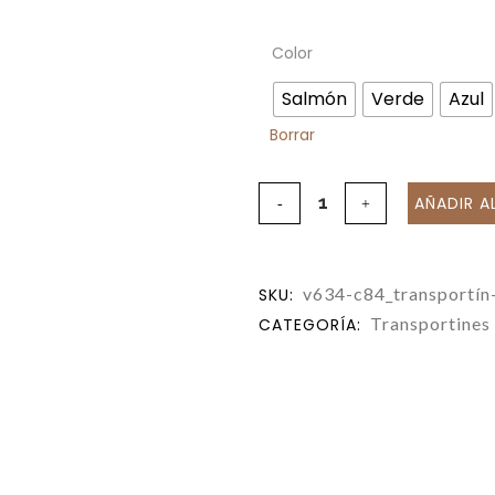
Color
Salmón
Verde
Azul
Borrar
AÑADIR A
v634-c84_transportín
SKU:
Transportines
CATEGORÍA: