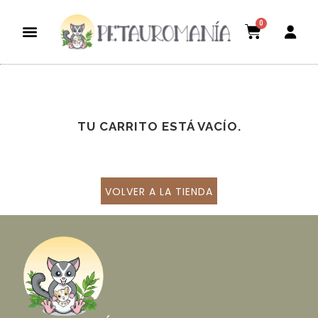
0
Dietas aptas
El mundo petauril
POLÍTICA DE ENVÍOS Y DEVOLUCIONES
TU CARRITO ESTÁ VACÍO.
VOLVER A LA TIENDA