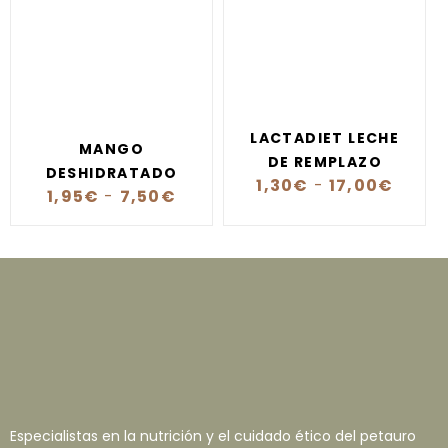
LACTADIET LECHE
MANGO
DE REMPLAZO
DESHIDRATADO
1,30
€
-
17,00
€
1,95
€
-
7,50
€
Especialistas en la nutrición y el cuidado ético del petauro