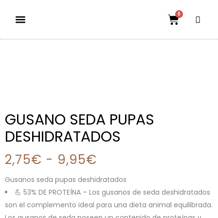
0
Dietas aptas
El mundo petauril
POLÍTICA DE ENVÍOS Y DEVOLUCIONES
GUSANO SEDA PUPAS
DESHIDRATADOS
2,75
€
-
9,95
€
Gusanos seda pupas deshidratados
💪 53% DE PROTEÍNA – Los gusanos de seda deshidratados
son el complemento ideal para una dieta animal equilibrada.
Los gusanos de seda poseen un contenido de proteínas y