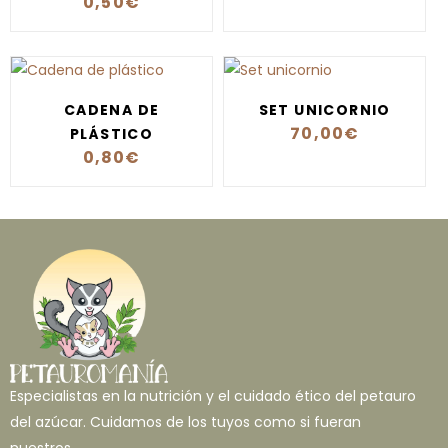
0,50
€
CADENA DE
SET UNICORNIO
70,00
€
PLÁSTICO
0,80
€
Especialistas en la nutrición y el cuidado ético del petauro
del azúcar. Cuidamos de los tuyos como si fueran