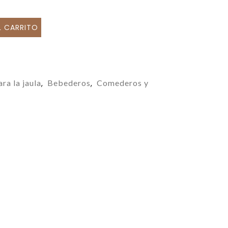
L CARRITO
ra la jaula
Bebederos
Comederos y
,
,