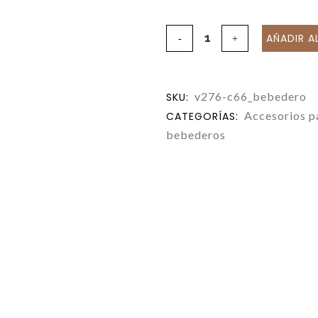
AÑADIR A
v276-c66_bebedero
SKU:
Accesorios pa
CATEGORÍAS:
bebederos