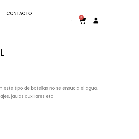
CONTACTO
0
L
n este tipo de botellas no se ensucia el agua.
es, jaulas auxiliares etc