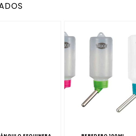
NADOS
IÁNGULO ESQUINERA
BEBEDERO 100ML