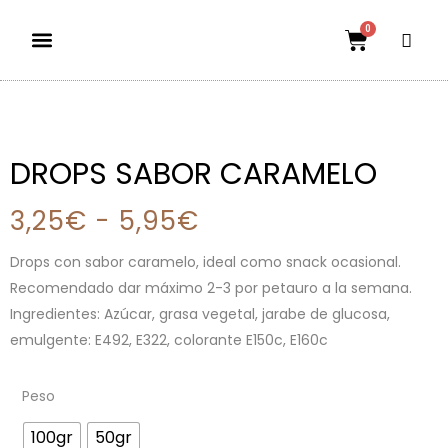
0
Dietas aptas
El mundo petauril
POLÍTICA DE ENVÍOS Y DEVOLUCIONES
DROPS SABOR CARAMELO
3,25
€
-
5,95
€
Drops con sabor caramelo, ideal como snack ocasional.
Recomendado dar máximo 2-3 por petauro a la semana.
Ingredientes: Azúcar, grasa vegetal, jarabe de glucosa,
emulgente: E492, E322, colorante E150c, E160c
Peso
100gr
50gr