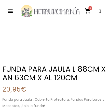
0
Dietas aptas
El mundo petauril
POLÍTICA DE ENVÍOS Y DEVOLUCIONES
FUNDA PARA JAULA L 88CM X
AN 63CM X AL 120CM
20,95
€
Funda para Jaula , Cubierta Protectora, Fundas Para Loros y
Mascotas, ¡Solo la funda!