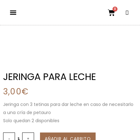
0
Dietas aptas
El mundo petauril
POLÍTICA DE ENVÍOS Y DEVOLUCIONES
JERINGA PARA LECHE
3,00
€
Jeringa con 3 tetinas para dar leche en caso de necesitarlo
a una cría de petauro
Solo quedan 2 disponibles
AÑADIR AL CARRITO