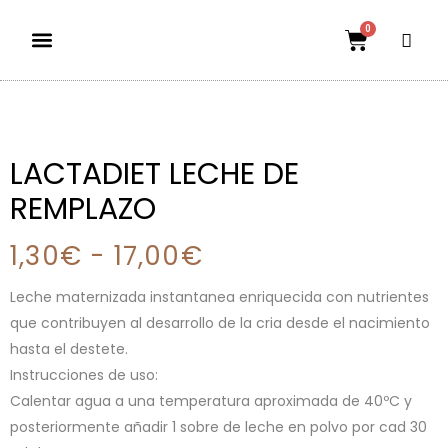
0
Dietas aptas
El mundo petauril
POLÍTICA DE ENVÍOS Y DEVOLUCIONES
LACTADIET LECHE DE
REMPLAZO
1,30
€
-
17,00
€
Leche maternizada instantanea enriquecida con nutrientes
que contribuyen al desarrollo de la cria desde el nacimiento
hasta el destete.
Instrucciones de uso:
Calentar agua a una temperatura aproximada de 40ºC y
posteriormente añadir 1 sobre de leche en polvo por cad 30