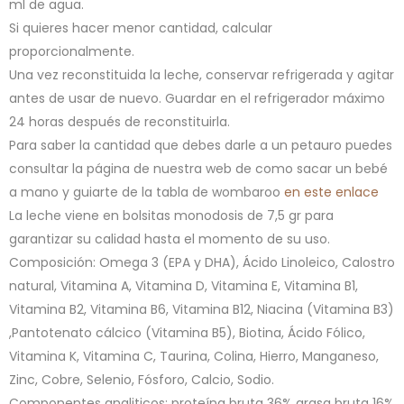
ml de agua.
Si quieres hacer menor cantidad, calcular
proporcionalmente.
Una vez reconstituida la leche, conservar refrigerada y agitar
antes de usar de nuevo. Guardar en el refrigerador máximo
24 horas después de reconstituirla.
Para saber la cantidad que debes darle a un petauro puedes
consultar la página de nuestra web de como sacar un bebé
a mano y guiarte de la tabla de wombaroo
en este enlace
La leche viene en bolsitas monodosis de 7,5 gr para
garantizar su calidad hasta el momento de su uso.
Composición: Omega 3 (EPA y DHA), Ácido Linoleico, Calostro
natural, Vitamina A, Vitamina D, Vitamina E, Vitamina B1,
Vitamina B2, Vitamina B6, Vitamina B12, Niacina (Vitamina B3)
,Pantotenato cálcico (Vitamina B5), Biotina, Ácido Fólico,
Vitamina K, Vitamina C, Taurina, Colina, Hierro, Manganeso,
Zinc, Cobre, Selenio, Fósforo, Calcio, Sodio.
Componentes analiticos: proteína bruta 36% grasa bruta 16%