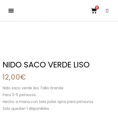
0
Dietas aptas
El mundo petauril
POLÍTICA DE ENVÍOS Y DEVOLUCIONES
NIDO SACO VERDE LISO
12,00
€
Nido saco verde liso Talla Grande
Para 3-5 petauros
Hecho a mano,con tela polar apta para petauros
Solo quedan 1 disponibles