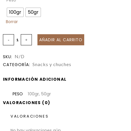
Peso
100gr
50gr
Borrar
AÑADIR AL CARRITO
N/D
SKU:
Snacks y chuches
CATEGORÍA:
INFORMACIÓN ADICIONAL
100gr, 50gr
PESO
VALORACIONES (0)
VALORACIONES
No hay valoraciones aún.