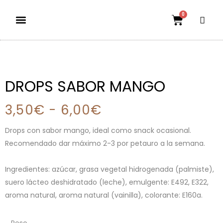
0
Dietas aptas
El mundo petauril
POLÍTICA DE ENVÍOS Y DEVOLUCIONES
DROPS SABOR MANGO
3,50
€
-
6,00
€
Drops con sabor mango, ideal como snack ocasional.
Recomendado dar máximo 2-3 por petauro a la semana.
Ingredientes: azúcar, grasa vegetal hidrogenada (palmiste),
suero lácteo deshidratado (leche), emulgente: E492, E322,
aroma natural, aroma natural (vainilla), colorante: E160a.