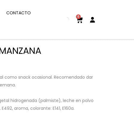
CONTACTO
0
 MANZANA
eal como snack ocasional. Recomendado dar
semana.
getal hidrogenada (palmiste), leche en polvo
E492, aroma, colorante: E141, E160a.